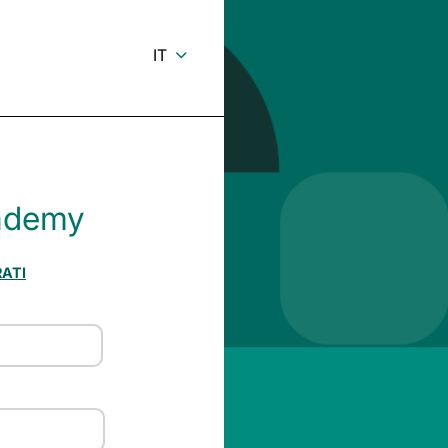
IT
ademy
RATI