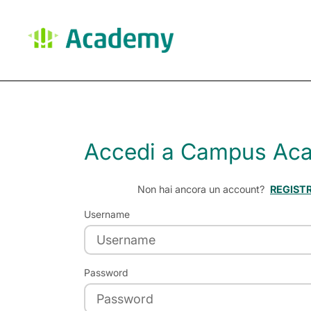
Vai al contenuto principale
Accedi a Campus Ac
Vai a creazione account
Non hai ancora un account?
REGIST
Username
Password