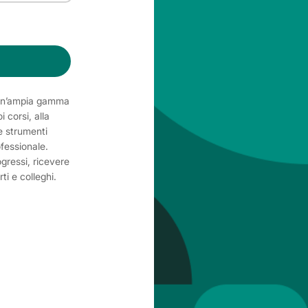
 un’ampia gamma
 corsi, alla
e strumenti
ofessionale.
ogressi, ricevere
ti e colleghi.